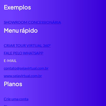
Exemplos
SHOWROOM CONCESSIONÁRIA
Menu rápido
CRIAR TOUR VIRTUAL 360°
FALE PELO WHATSAPP
E-MAIL
contato@sejavirtual.com.br
www.sejavirtual.com.br
Planos
Crie uma conta