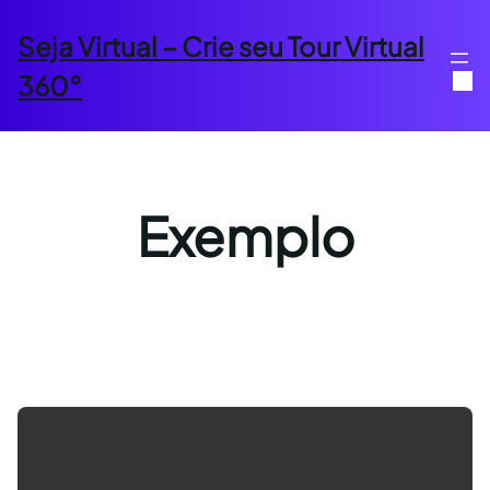
Pular
para
Seja Virtual – Crie seu Tour Virtual
o
360°
conteúdo
96k
156k
90k
Exemplo