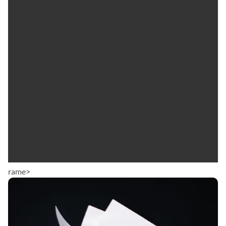
rame>