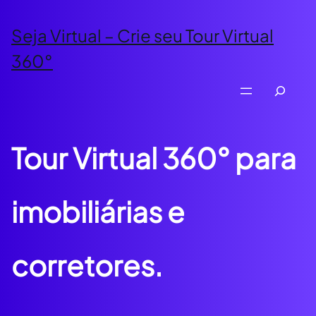
Pular
para
Seja Virtual – Crie seu Tour Virtual
o
360°
conteúdo
Search
Tour Virtual 360° para
imobiliárias e
corretores.